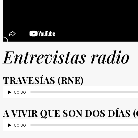
Entrevistas radio
TRAVESÍAS (RNE)
Reproductor
00:00
de
audio
A VIVIR QUE SON DOS DÍAS (
Reproductor
00:00
de