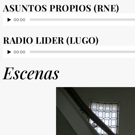
audio
ASUNTOS PROPIOS (RNE)
Reproductor
00:00
de
audio
RADIO LIDER (LUGO)
Reproductor
00:00
de
Escenas
audio